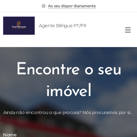
Ao seu dispor diariamente
Agente Bilíngue PT/FR
🇵🇹 🇧🇷 🇫🇷 🇨🇭 🇨🇦 🇧🇪 🇱🇺 🇲🇦 🇪🇸 🇮🇹 🇩🇪 🇱🇮 🇬🇧 🇺🇸
Encontre o seu
imóvel
Ainda não encontrou o que procura? Nós procuramos por si...
Nome