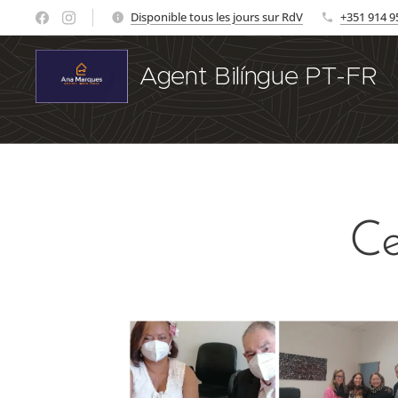
Disponible tous les jours sur RdV
+351 914 9
Agent Bilíngue PT-FR
🇵🇹 🇧🇷 🇫🇷 🇨🇭 🇨🇦 🇧🇪 🇱🇺 🇲🇦 🇪🇸 🇮🇹 🇩🇪 🇱🇮 🇬🇧 🇺🇸
🤞 Ce